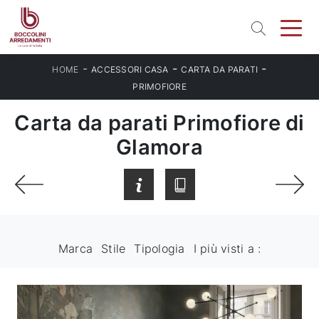
-
-
-
HOME
ACCESSORI CASA
CARTA DA PARATI
PRIMOFIORE
Carta da parati Primofiore di
Glamora
Marca
Stile
Tipologia
I più visti a :