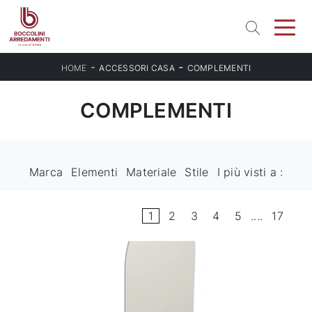
-
-
HOME
ACCESSORI CASA
COMPLEMENTI
COMPLEMENTI
Marca
Elementi
Materiale
Stile
I più visti a :
1
2
3
4
5
....
17