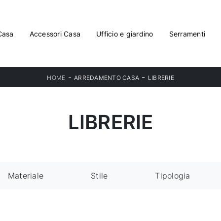
Casa
Accessori Casa
Ufficio e giardino
Serramenti
-
-
HOME
ARREDAMENTO CASA
LIBRERIE
LIBRERIE
Materiale
Stile
Tipologia