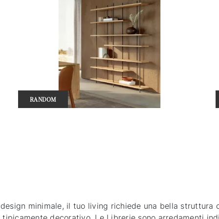
RANDOM
esign minimale, il tuo living richiede una bella struttura
 tipicamente decorativo. Le Librerie sono arredamenti indi