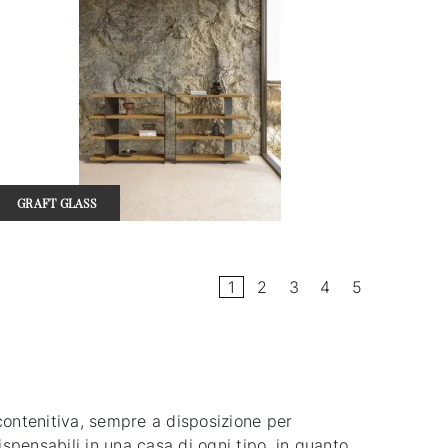
GRAFT GLASS
1
2
3
4
5
 contenitiva, sempre a disposizione per
spensabili in una casa di ogni tipo, in quanto