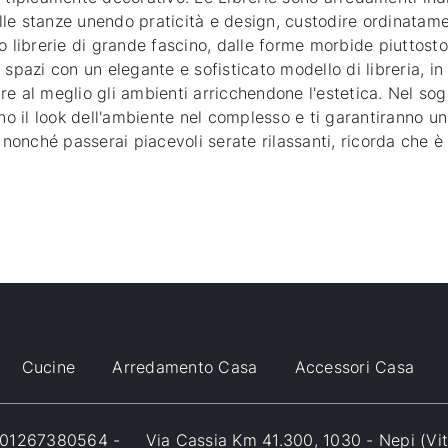
e stanze unendo praticità e design, custodire ordinatamente
o librerie di grande fascino, dalle forme morbide piuttost
i spazi con un elegante e sofisticato modello di libreria, in
e al meglio gli ambienti arricchendone l'estetica. Nel sog
ranno il look dell'ambiente nel complesso e ti garantiranno 
i nonché passerai piacevoli serate rilassanti, ricorda che è
Cucine
Arredamento Casa
Accessori Casa
VA 01267380564 -
Via Cassia Km 41.300, 1030 - Nepi (Vi