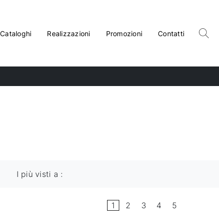
Cataloghi
Realizzazioni
Promozioni
Contatti
I più visti a :
1
2
3
4
5