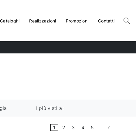
Cataloghi
Realizzazioni
Promozioni
Contatti
gia
I più visti a :
1
2
3
4
5
....
7