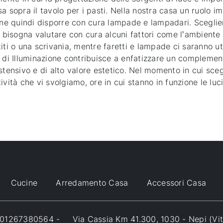
 sopra il tavolo per i pasti. Nella nostra casa un ruolo im
ene quindi disporre con cura lampade e lampadari. Sceglier
o bisogna valutare con cura alcuni fattori come l’ambiente 
iti o una scrivania, mentre faretti e lampade ci saranno u
 di Illuminazione contribuisce a enfatizzare un complemento
stensivo e di alto valore estetico. Nel momento in cui sceg
ità che vi svolgiamo, ore in cui stanno in funzione le luci, 
Cucine
Arredamento Casa
Accessori Casa
VA 01267380564 -
Via Cassia Km 41.300, 1030 - Nepi (Vi