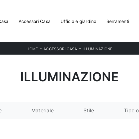
Casa
Accessori Casa
Ufficio e giardino
Serramenti
-
-
HOME
ACCESSORI CASA
ILLUMINAZIONE
ILLUMINAZIONE
e
Materiale
Stile
Tipolo