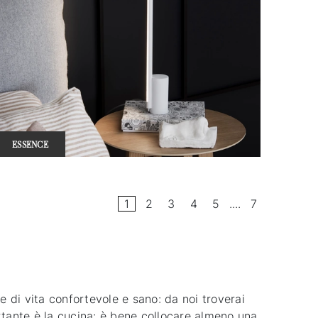
ESSENCE
1
2
3
4
5
....
7
 di vita confortevole e sano: da noi troverai
ortante è la cucina: è bene collocare almeno una