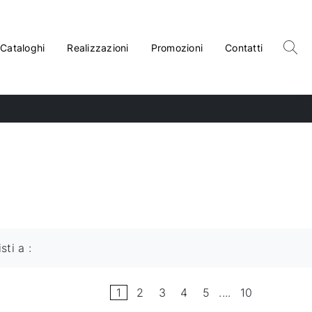
Cataloghi
Realizzazioni
Promozioni
Contatti
isti a :
1
2
3
4
5
....
10