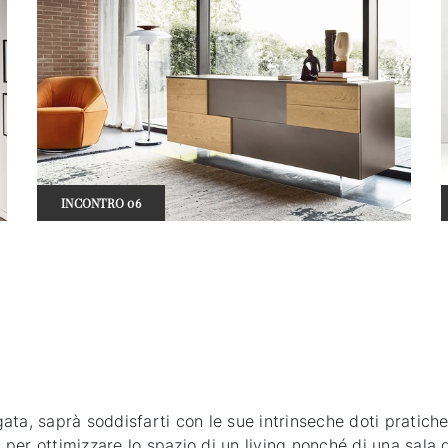
INCONTRO 06
ta, saprà soddisfarti con le sue intrinseche doti pratiche 
a per ottimizzare lo spazio di un living nonché di una sala