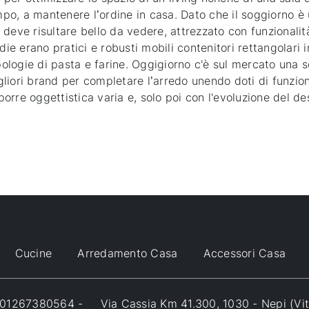
empo, a mantenere l’ordine in casa. Dato che il soggiorno è 
o, deve risultare bello da vedere, attrezzato con funzionalit
die erano pratici e robusti mobili contenitori rettangolari 
pologie di pasta e farine. Oggigiorno c'è sul mercato una s
iori brand per completare l’arredo unendo doti di funziona
rre oggettistica varia e, solo poi con l'evoluzione del desi
Cucine
Arredamento Casa
Accessori Casa
VA 01267380564 -
Via Cassia Km 41.300, 1030 - Nepi (Vi