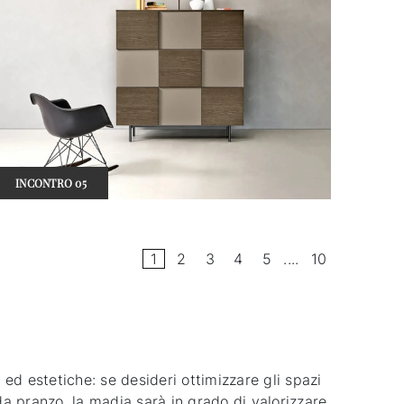
INCONTRO 05
1
2
3
4
5
....
10
ed estetiche: se desideri ottimizzare gli spazi
 da pranzo, la madia sarà in grado di valorizzare