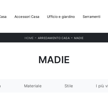
Casa
Accessori Casa
Ufficio e giardino
Serramenti
-
-
HOME
ARREDAMENTO CASA
MADIE
MADIE
a
Materiale
Stile
I più v