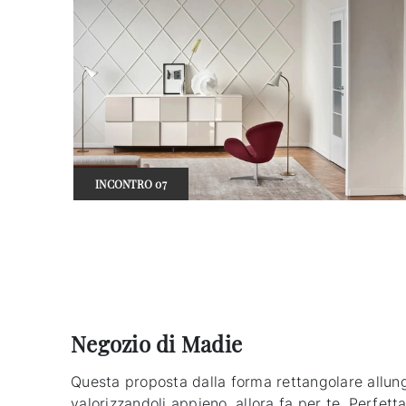
INCONTRO 07
Negozio di Madie
Questa proposta dalla forma rettangolare allunga
valorizzandoli appieno, allora fa per te. Perfett