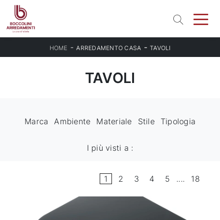
-
-
HOME
ARREDAMENTO CASA
TAVOLI
TAVOLI
Marca
Ambiente
Materiale
Stile
Tipologia
I più visti a :
1
2
3
4
5
....
18