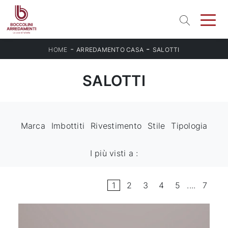
-
-
HOME
ARREDAMENTO CASA
SALOTTI
SALOTTI
Marca
Imbottiti
Rivestimento
Stile
Tipologia
I più visti a :
1
2
3
4
5
....
7