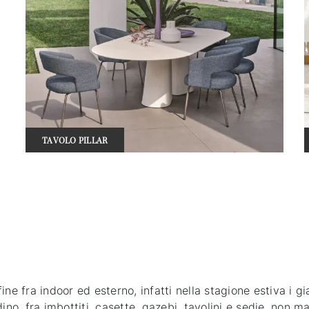
TAVOLO PILLAR
ne fra indoor ed esterno, infatti nella stagione estiva i g
no, fra imbottiti, casette, gazebi, tavolini e sedie, non man