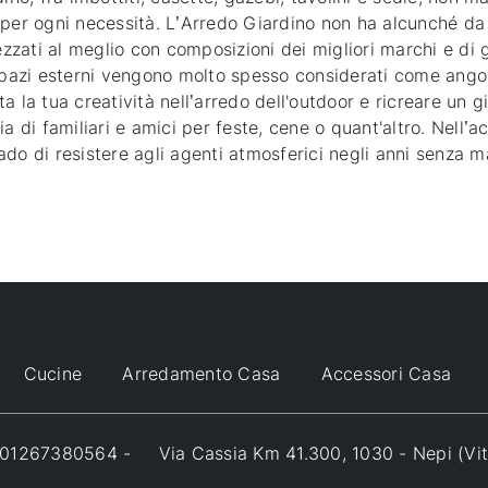
per ogni necessità. L’Arredo Giardino non ha alcunché da in
rezzati al meglio con composizioni dei migliori marchi e di 
spazi esterni vengono molto spesso considerati come angoli d
a la tua creatività nell’arredo dell'outdoor e ricreare un g
a di familiari e amici per feste, cene o quant'altro. Nell’a
grado di resistere agli agenti atmosferici negli anni senza 
Cucine
Arredamento Casa
Accessori Casa
VA 01267380564 -
Via Cassia Km 41.300, 1030 - Nepi (Vi