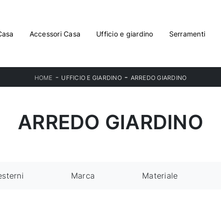
Casa
Accessori Casa
Ufficio e giardino
Serramenti
-
-
HOME
UFFICIO E GIARDINO
ARREDO GIARDINO
ARREDO GIARDINO
esterni
Marca
Materiale