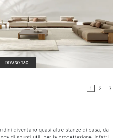
DIVANO TAO
1
2
3
iardini diventano quasi altre stanze di casa, da
ca di spunti utili per la progettazione, infatti