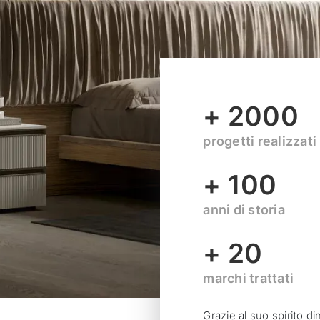
+ 2000
progetti realizzati
+ 100
anni di storia
+ 20
marchi trattati
Grazie al suo spirito d