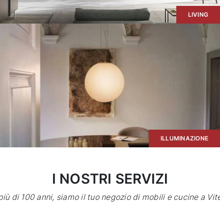
LIVING
Accessori e
complementi esclusivi
Scopri di più
per ogni stile, scegli il
tuo
ILLUMINAZIONE
I NOSTRI SERVIZI
più di 100 anni, siamo il tuo negozio di mobili e cucine a Vit