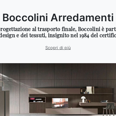
Boccolini Arredamenti
rogettazione al trasporto finale, Boccolini è par
design e dei tessuti, insignito nel 1984 del certifi
Scopri di più
Se non fosse per tutte
queste barriere, andrei
Scopri di più
in giro sul mio letto