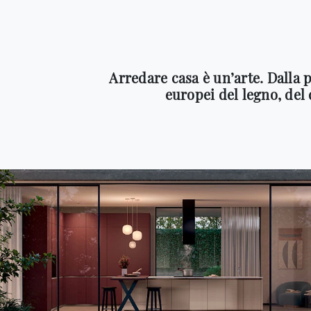
Arredare casa è un’arte. Dalla p
europei del legno, del 
Arredare è l’arte di
disporre le cose belle in
Scopri di più
modo confortevole