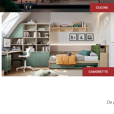
CUCINE
Le migliori proposte di
illuminazione per
Scopri di più
impreziosire il tuo
arredo
CAMERETTE
Da 