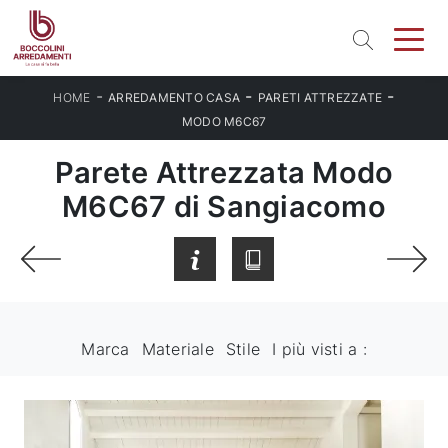
-
-
-
HOME
ARREDAMENTO CASA
PARETI ATTREZZATE
MODO M6C67
Parete Attrezzata Modo
M6C67 di Sangiacomo
Marca
Materiale
Stile
I più visti a :