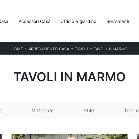
Casa
Accessori Casa
Ufficio e giardino
Serramenti
-
-
-
HOME
ARREDAMENTO CASA
TAVOLI
TAVOLI IN MARMO
TAVOLI IN MARMO
e
Materiale
Stile
Tipolo