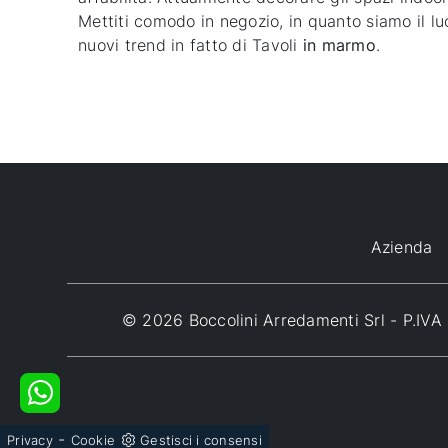
Mettiti comodo in negozio, in quanto siamo il lu
nuovi trend in fatto di Tavoli
in marmo
.
Azienda
© 2026 Boccolini Arredamenti Srl - P.I
-
Privacy
Cookie
Gestisci i consensi