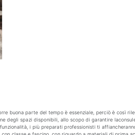
orre buona parte del tempo è essenziale, perciò è così rile
one degli spazi disponibili, allo scopo di garantire laconsu
unzionalità, i più preparati professionisti ti affiancherann
 con classe e fascino, con riguardo a materiali di prima sc