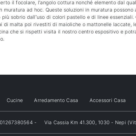
certo il focolare, l'angolo cottura nonché elemento dal qua
in muratura ad hoc. Queste soluzioni in muratura possono 
ù sobrio dall’uso di colori pastello e di linee essenziali.
 di malta poi rivestiti di maioliche o mattonelle laccate, l
na che si rispetti visita il nostro centro espositivo e potra
o.
Cucine
Arredamento Casa
Accessori Casa
VA 01267380564 -
Via Cassia Km 41.300, 1030 - Nepi (Vi