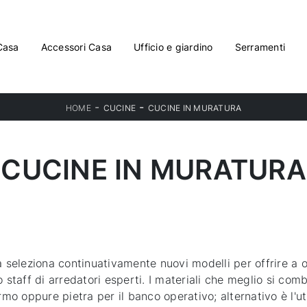
Casa
Accessori Casa
Ufficio e giardino
Serramenti
-
-
HOME
CUCINE
CUCINE IN MURATURA
CUCINE IN MURATURA
a seleziona continuativamente nuovi modelli per offrire a o
o staff di arredatori esperti. I materiali che meglio si co
mo oppure pietra per il banco operativo; alternativo è l'util