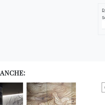
D
S
 ANCHE: