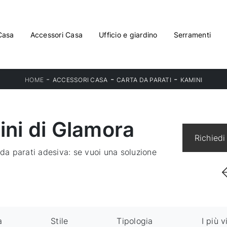
Casa
Accessori Casa
Ufficio e giardino
Serramenti
-
-
-
HOME
ACCESSORI CASA
CARTA DA PARATI
KAMINI
ini di Glamora
Richiedi
 da parati adesiva: se vuoi una soluzione
a
Stile
Tipologia
I più v