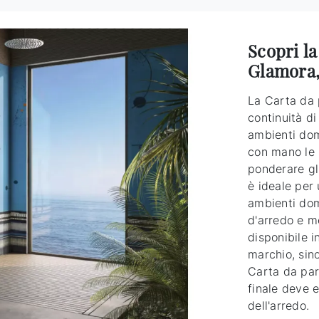
Scopri la
Glamora,
La Carta da 
continuità di 
ambienti dom
con mano le n
ponderare gl
è ideale per 
ambienti dom
d'arredo e m
disponibile i
marchio, sin
Carta da para
finale deve 
dell'arredo.