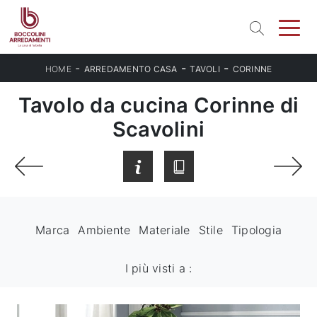
-
-
-
HOME
ARREDAMENTO CASA
TAVOLI
CORINNE
Tavolo da cucina Corinne di
Scavolini
Marca
Ambiente
Materiale
Stile
Tipologia
I più visti a :