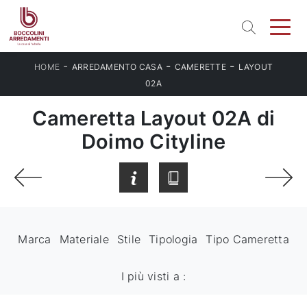
-
-
-
HOME
ARREDAMENTO CASA
CAMERETTE
LAYOUT
02A
Cameretta Layout 02A di
Doimo Cityline
Marca
Materiale
Stile
Tipologia
Tipo Cameretta
I più visti a :