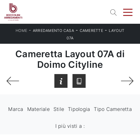
-
-
-
HOME
ARREDAMENTO CASA
CAMERETTE
LAYOUT
07A
Cameretta Layout 07A di
Doimo Cityline
Marca
Materiale
Stile
Tipologia
Tipo Cameretta
I più visti a :