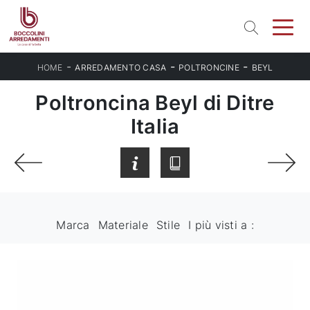
-
-
-
HOME
ARREDAMENTO CASA
POLTRONCINE
BEYL
Poltroncina Beyl di Ditre
Italia
Marca
Materiale
Stile
I più visti a :