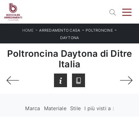
-
-
-
HOME
ARREDAMENTO CASA
POLTRONCINE
DAYTONA
Poltroncina Daytona di Ditre
Italia
Marca
Materiale
Stile
I più visti a :