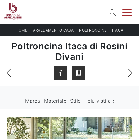
-
-
-
HOME
ARREDAMENTO CASA
POLTRONCINE
ITACA
Poltroncina Itaca di Rosini
Divani
Marca
Materiale
Stile
I più visti a :