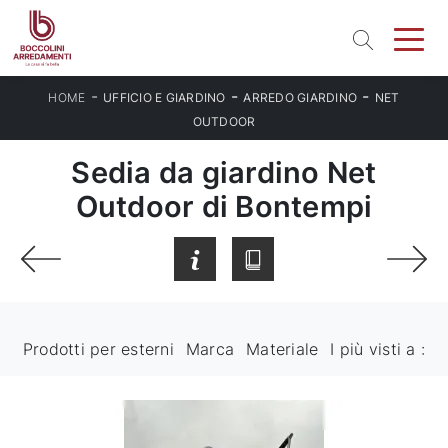
-
-
-
HOME
UFFICIO E GIARDINO
ARREDO GIARDINO
NET
OUTDOOR
Sedia da giardino Net
Outdoor di Bontempi
Prodotti per esterni
Marca
Materiale
I più visti a :