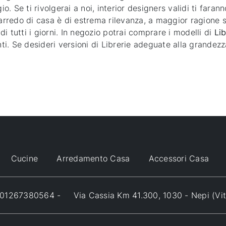
. Se ti rivolgerai a noi, interior designers validi ti fara
'arredo di casa è di estrema rilevanza, a maggior ragione s
i tutti i giorni. In negozio potrai comprare i modelli di
Lib
 Se desideri versioni di Librerie adeguate alla grandezza e
Cucine
Arredamento Casa
Accessori Casa
VA 01267380564 -
Via Cassia Km 41.300, 1030 - Nepi (Vi