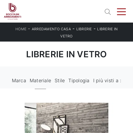
-
-
-
HOME
ARREDAMENTO CASA
LIBRERIE
LIBRERIE IN
VETRO
LIBRERIE IN VETRO
Marca
Materiale
Stile
Tipologia
I più visti a :