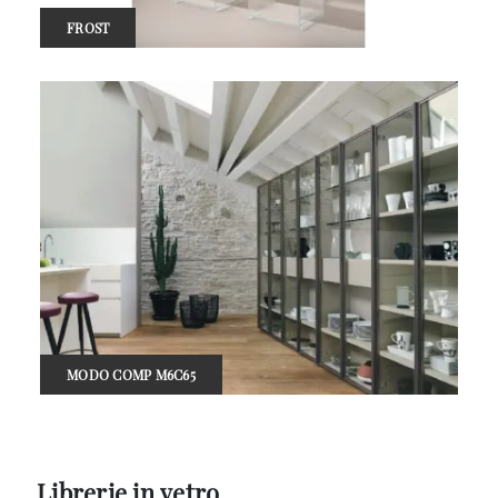
FROST
MODO COMP M6C65
Librerie in vetro