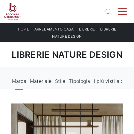
-
-
-
HOME
ARREDAMENTO CASA
LIBRERIE
LIBRERIE
NATURE DESIGN
LIBRERIE NATURE DESIGN
Marca
Materiale
Stile
Tipologia
I più visti a :