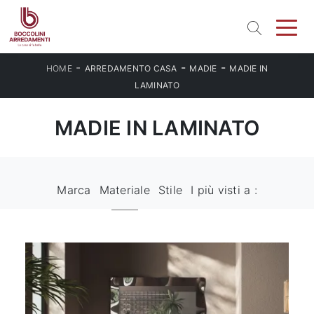
-
-
-
HOME
ARREDAMENTO CASA
MADIE
MADIE IN
LAMINATO
MADIE IN LAMINATO
Marca
Materiale
Stile
I più visti a :