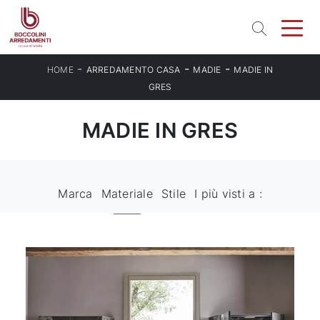
-
-
-
HOME
ARREDAMENTO CASA
MADIE
MADIE IN
GRES
MADIE IN GRES
Marca
Materiale
Stile
I più visti a :