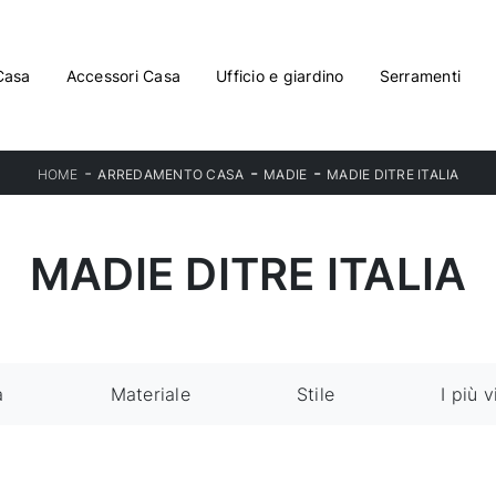
Casa
Accessori Casa
Ufficio e giardino
Serramenti
-
-
-
HOME
ARREDAMENTO CASA
MADIE
MADIE DITRE ITALIA
MADIE DITRE ITALIA
a
Materiale
Stile
I più v