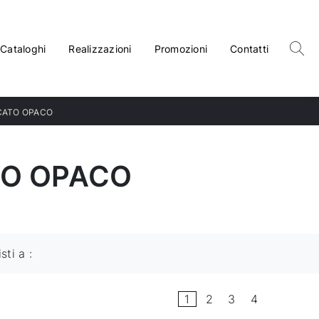
Cataloghi
Realizzazioni
Promozioni
Contatti
CCATO OPACO
TO OPACO
isti a :
1
2
3
4