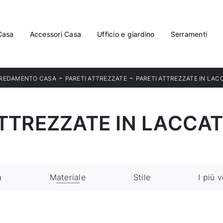
Casa
Accessori Casa
Ufficio e giardino
Serramenti
-
-
REDAMENTO CASA
PARETI ATTREZZATE
PARETI ATTREZZATE IN LA
ATTREZZATE IN LACCA
a
Materiale
Stile
I più v