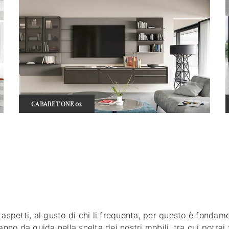
CABARET ONE 02
li aspetti, al gusto di chi li frequenta, per questo è fonda
faranno da guida nella scelta dei nostri mobili, tra cui potr