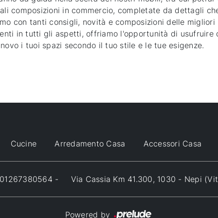
inali composizioni in commercio, completate da dettagli ch
mo con tanti consigli, novità e composizioni delle migliori
ienti in tutti gli aspetti, offriamo l'opportunità di usufrui
ovo i tuoi spazi secondo il tuo stile e le tue esigenze.
Cucine
Arredamento Casa
Accessori Casa
VA 01267380564 -
Via Cassia Km 41.300, 1030 - Nepi (Vi
Powered by