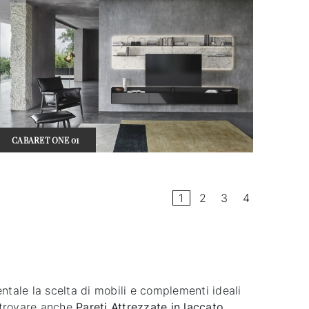
CABARET ONE 01
1
2
3
4
mentale la scelta di mobili e complementi ideali
ai trovare anche
Pareti Attrezzate
in laccato