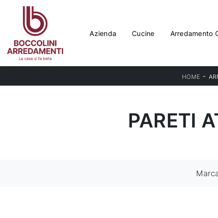
Azienda
Cucine
Arredamento 
-
HOME
AR
PARETI 
Marc