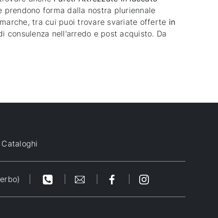
e prendono forma dalla nostra pluriennale
 marche, tra cui puoi trovare svariate offerte
in
re di consulenza nell'arredo e post acquisto. Da
Cataloghi
terbo)