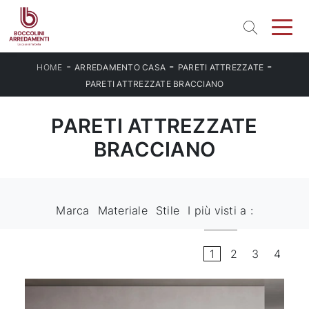
-
-
-
HOME
ARREDAMENTO CASA
PARETI ATTREZZATE
PARETI ATTREZZATE BRACCIANO
PARETI ATTREZZATE
BRACCIANO
Marca
Materiale
Stile
I più visti a :
1
2
3
4