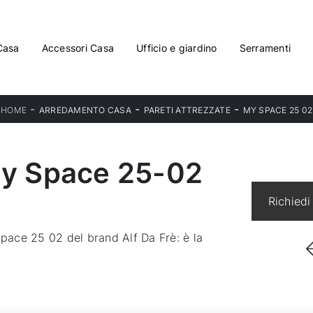
Casa
Accessori Casa
Ufficio e giardino
Serramenti
-
-
-
HOME
ARREDAMENTO CASA
PARETI ATTREZZATE
MY SPACE 25 02
My Space 25-02
Richiedi
Space 25 02 del brand Alf Da Frè: è la