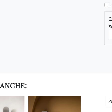
D
S
 ANCHE:
P