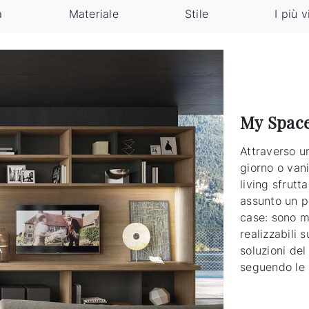
a
Materiale
Stile
I più v
My Space
Attraverso u
giorno o vani
living sfrut
assunto un p
case: sono m
realizzabili 
soluzioni del
seguendo le 