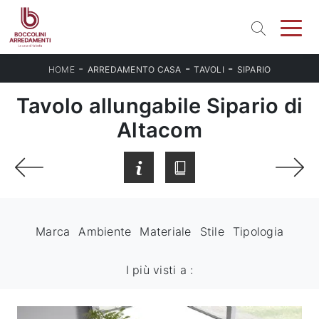
-
-
-
HOME
ARREDAMENTO CASA
TAVOLI
SIPARIO
Tavolo allungabile Sipario di
Altacom
Marca
Ambiente
Materiale
Stile
Tipologia
I più visti a :