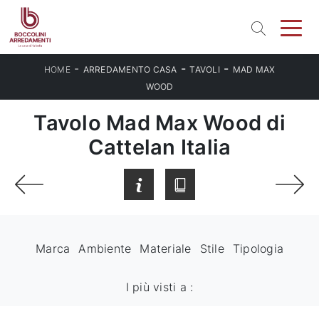
-
-
-
HOME
ARREDAMENTO CASA
TAVOLI
MAD MAX
WOOD
Tavolo Mad Max Wood di
Cattelan Italia
Marca
Ambiente
Materiale
Stile
Tipologia
I più visti a :