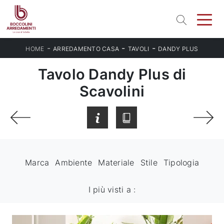
-
-
-
HOME
ARREDAMENTO CASA
TAVOLI
DANDY PLUS
Tavolo Dandy Plus di
Scavolini
Marca
Ambiente
Materiale
Stile
Tipologia
I più visti a :