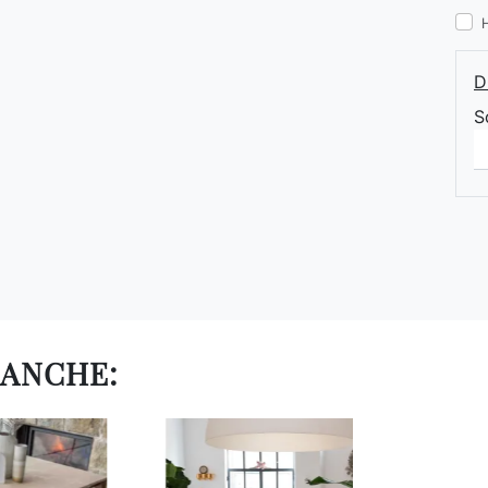
D
S
 ANCHE: