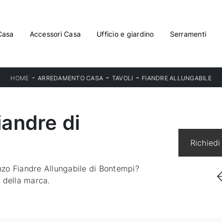
Casa
Accessori Casa
Ufficio e giardino
Serramenti
-
-
-
HOME
ARREDAMENTO CASA
TAVOLI
FIANDRE ALLUNGABILE
iandre di
Richiedi
anzo Fiandre Allungabile di Bontempi?
i della marca.