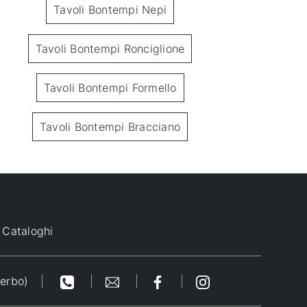
Tavoli Bontempi Nepi
Tavoli Bontempi Ronciglione
Tavoli Bontempi Formello
Tavoli Bontempi Bracciano
Wave
Fusio
Cataloghi
terbo)