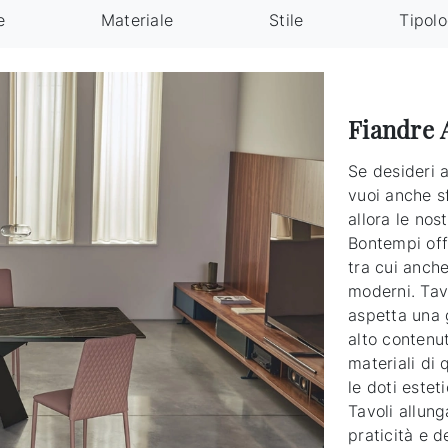
e
Materiale
Stile
Tipolo
Fiandre 
Se desideri a
vuoi anche s
allora le nos
Bontempi off
tra cui anche
moderni. Tavo
aspetta una 
alto contenut
materiali di 
le doti estet
Tavoli allung
praticità e d