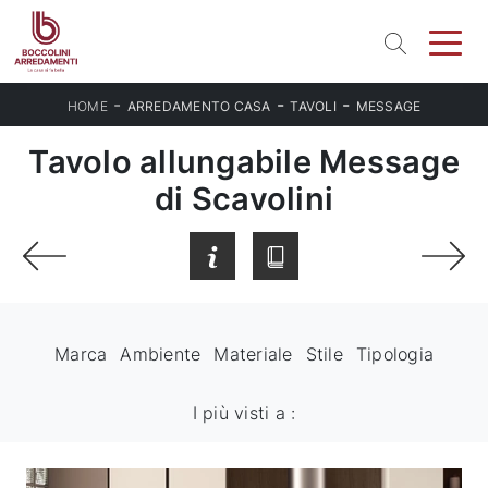
-
-
-
HOME
ARREDAMENTO CASA
TAVOLI
MESSAGE
Tavolo allungabile Message
di Scavolini
Marca
Ambiente
Materiale
Stile
Tipologia
I più visti a :