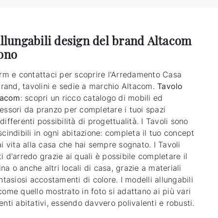
allungabili design del brand Altacom
dono
orm e contattaci per scoprire l'Arredamento Casa
brand, tavolini e sedie a marchio Altacom.
Tavolo
ltacom
: scopri un ricco catalogo di mobili ed
essori da pranzo per completare i tuoi spazi
ifferenti possibilità di progettualità. I Tavoli sono
cindibili in ogni abitazione: completa il tuo concept
i vita alla casa che hai sempre sognato. I Tavoli
 d'arredo grazie ai quali è possibile completare il
cina o anche altri locali di casa, grazie a materiali
ntasiosi accostamenti di colore. I modelli allungabili
ome quello mostrato in foto si adattano ai più vari
nti abitativi, essendo davvero polivalenti e robusti.