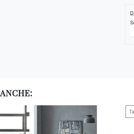
D
S
 ANCHE:
Ta