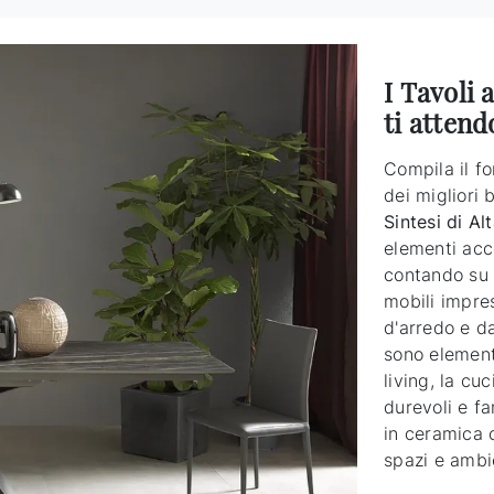
I Tavoli 
ti atten
Compila il f
dei migliori 
Sintesi di A
elementi acc
contando su d
mobili impres
d'arredo e da
sono elementi
living, la cu
durevoli e fa
in ceramica c
spazi e ambie