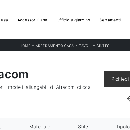
Casa
Accessori Casa
Ufficio e giardino
Serramenti
-
-
-
HOME
ARREDAMENTO CASA
TAVOLI
SINTESI
ltacom
Richiedi
ri i modelli allungabili di Altacom: clicca
e
Materiale
Stile
Tipolo