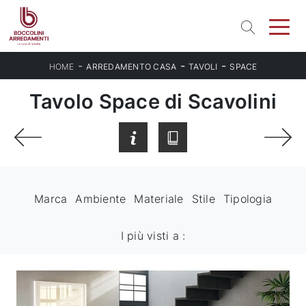
-
-
-
HOME
ARREDAMENTO CASA
TAVOLI
SPACE
Tavolo Space di Scavolini
Marca
Ambiente
Materiale
Stile
Tipologia
I più visti a :