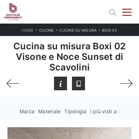
-
-
-
HOME
CUCINE
CUCINE SU MISURA
BOXI 02
Cucina su misura Boxi 02
Visone e Noce Sunset di
Scavolini
Marca
Materiale
Tipologia
I più visti a :