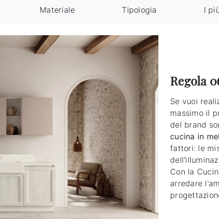
Materiale
Tipologia
I pi
Regola 0
Se vuoi reali
massimo il pr
del brand son
cucina in me
fattori: le mi
dell'illumin
Con la Cucin
arredare l'am
progettazion