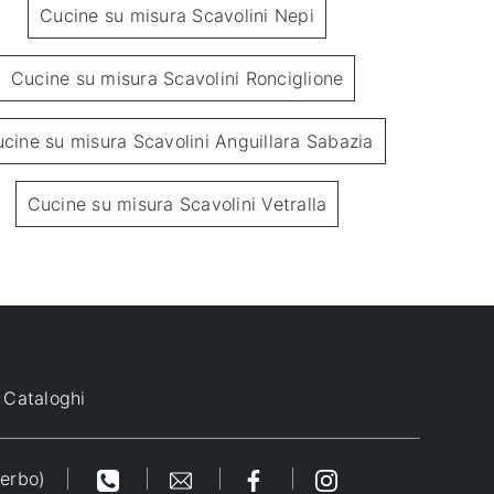
Cucine su misura Scavolini Nepi
Cucine su misura Scavolini Ronciglione
cine su misura Scavolini Anguillara Sabazia
Cucine su misura Scavolini Vetralla
ormalia in Grigio Chiaro e Noce
Family decor
Garden
Cataloghi
terbo)