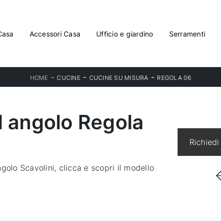
Casa
Accessori Casa
Ufficio e giardino
Serramenti
-
-
-
HOME
CUCINE
CUCINE SU MISURA
REGOLA 06
d angolo Regola
Richiedi
golo Scavolini, clicca e scopri il modello