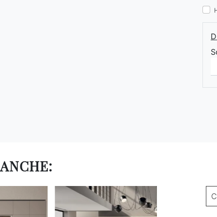
D
S
 ANCHE:
C