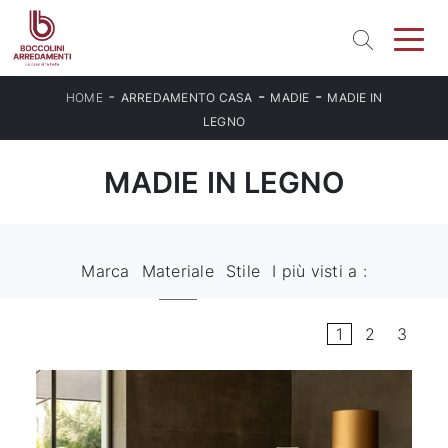
-
-
-
HOME
ARREDAMENTO CASA
MADIE
MADIE IN
LEGNO
MADIE IN LEGNO
Marca
Materiale
Stile
I più visti a :
1
2
3