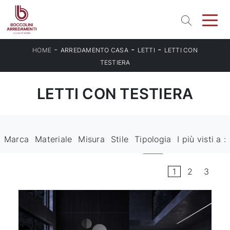
-
-
-
HOME
ARREDAMENTO CASA
LETTI
LETTI CON
TESTIERA
LETTI CON TESTIERA
Marca
Materiale
Misura
Stile
Tipologia
I più visti a :
1
2
3