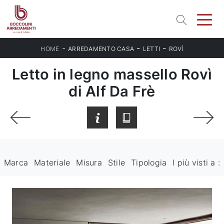
-
-
-
HOME
ARREDAMENTO CASA
LETTI
ROVÌ
Letto in legno massello Rovì
di Alf Da Frè
Marca
Materiale
Misura
Stile
Tipologia
I più visti a :