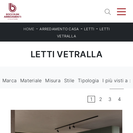
-
-
-
HOME
ARREDAMENTO CASA
LETTI
LETTI
VETRALLA
LETTI VETRALLA
Marca
Materiale
Misura
Stile
Tipologia
I più visti a :
1
2
3
4