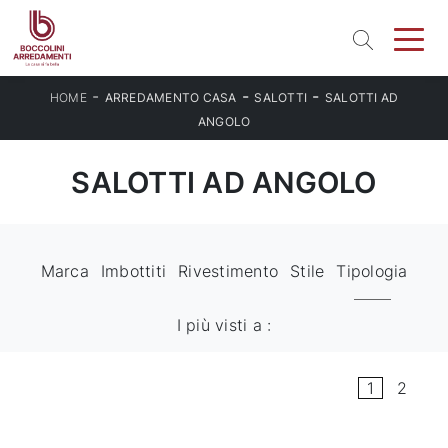
-
-
-
HOME
ARREDAMENTO CASA
SALOTTI
SALOTTI AD
ANGOLO
SALOTTI AD ANGOLO
Marca
Imbottiti
Rivestimento
Stile
Tipologia
I più visti a :
1
2