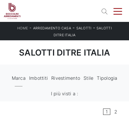
-
-
-
HOME
ARREDAMENTO CASA
SALOTTI
SALOTTI
DITRE ITALIA
SALOTTI DITRE ITALIA
Marca
Imbottiti
Rivestimento
Stile
Tipologia
I più visti a :
1
2