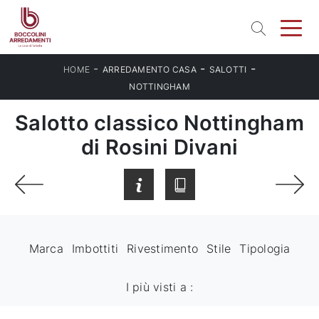
-
-
-
HOME
ARREDAMENTO CASA
SALOTTI
NOTTINGHAM
Salotto classico Nottingham
di Rosini Divani
Marca
Imbottiti
Rivestimento
Stile
Tipologia
I più visti a :