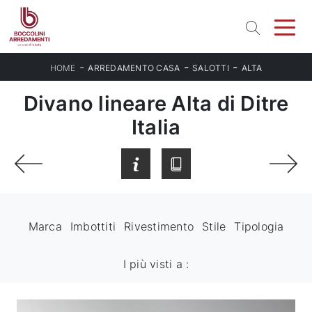
-
-
-
HOME
ARREDAMENTO CASA
SALOTTI
ALTA
Divano lineare Alta di Ditre
Italia
Marca
Imbottiti
Rivestimento
Stile
Tipologia
I più visti a :