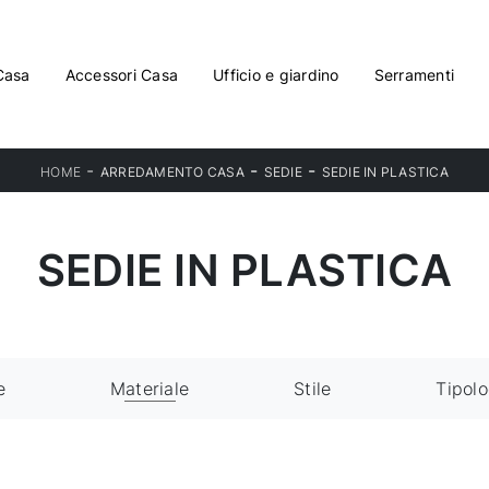
Casa
Accessori Casa
Ufficio e giardino
Serramenti
-
-
-
HOME
ARREDAMENTO CASA
SEDIE
SEDIE IN PLASTICA
SEDIE IN PLASTICA
e
Materiale
Stile
Tipolo