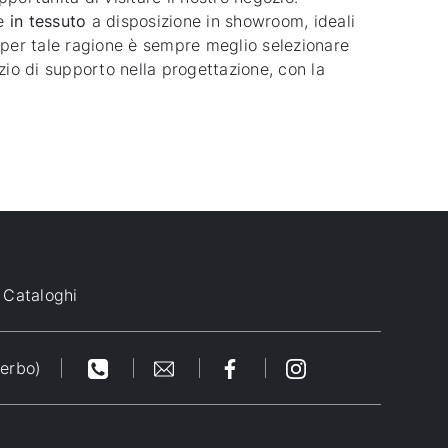
ve
in tessuto
a disposizione in showroom, ideali
, per tale ragione è sempre meglio selezionare
zio di supporto nella progettazione, con la
Cataloghi
terbo)