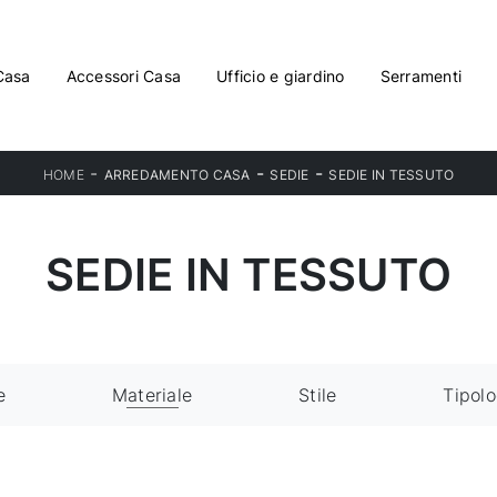
Casa
Accessori Casa
Ufficio e giardino
Serramenti
-
-
-
HOME
ARREDAMENTO CASA
SEDIE
SEDIE IN TESSUTO
SEDIE IN TESSUTO
e
Materiale
Stile
Tipolo