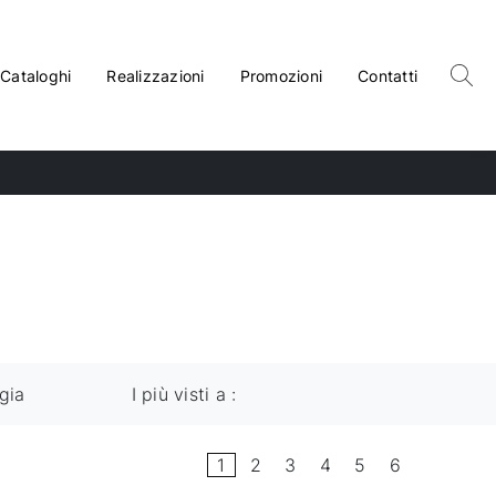
Cataloghi
Realizzazioni
Promozioni
Contatti
gia
I più visti a :
1
2
3
4
5
6