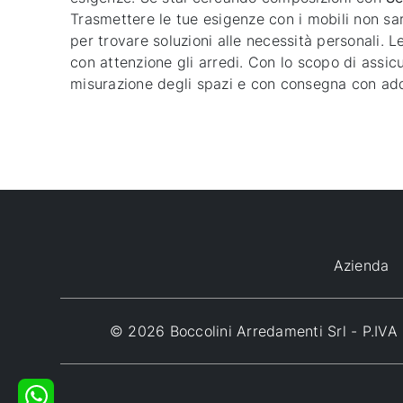
Trasmettere le tue esigenze con i mobili non sa
per trovare soluzioni alle necessità personali. 
con attenzione gli arredi. Con lo scopo di assic
misurazione degli spazi e con consegna con add
Azienda
© 2026 Boccolini Arredamenti Srl - P.I