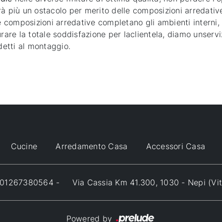
rà più un ostacolo per merito delle composizioni arredati
Le composizioni arredative completano gli ambienti interni
urare la totale soddisfazione per laclientela, diamo unservi
etti al montaggio.
Cucine
Arredamento Casa
Accessori Casa
VA 01267380564 -
Via Cassia Km 41.300, 1030 - Nepi (Vi
Powered by