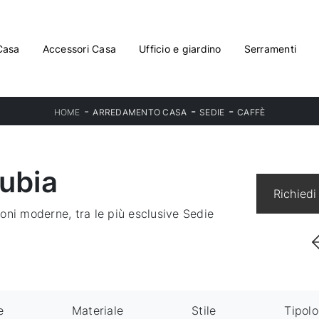
Casa
Accessori Casa
Ufficio e giardino
Serramenti
-
-
-
HOME
ARREDAMENTO CASA
SEDIE
CAFFÈ
ubia
Richiedi
oni moderne, tra le più esclusive Sedie
e
Materiale
Stile
Tipolo