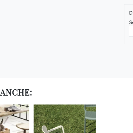
D
S
 ANCHE: