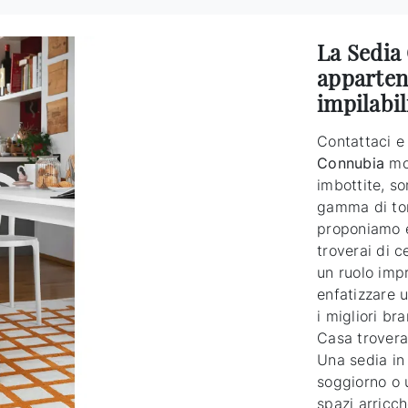
La Sedia 
appartene
impilabi
Contattaci e 
Connubia
mos
imbottite, so
gamma di ton
proponiamo e
troverai di c
un ruolo imp
enfatizzare 
i migliori br
Casa troverai
Una sedia in 
soggiorno o 
spazi arricch