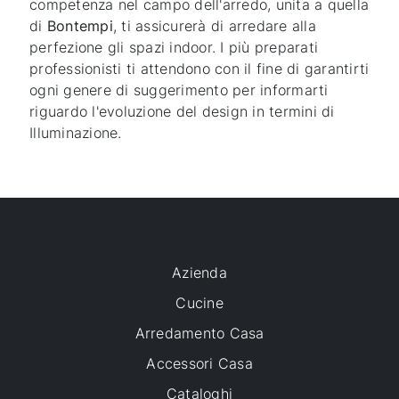
competenza nel campo dell'arredo, unita a quella
di
Bontempi
, ti assicurerà di arredare alla
perfezione gli spazi indoor. I più preparati
professionisti ti attendono con il fine di garantirti
ogni genere di suggerimento per informarti
riguardo l'evoluzione del design in termini di
Illuminazione.
Azienda
Cucine
Arredamento Casa
Accessori Casa
Cataloghi